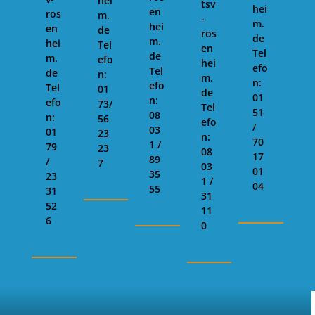
hei
tsv
hei
en
ros
m.
-
m.
hei
en
de
ros
de
m.
hei
Tel
en
Tel
de
m.
efo
hei
efo
Tel
de
n:
m.
n:
efo
Tel
01
de
01
n:
efo
73/
Tel
51
08
n:
56
efo
/
03
01
23
n:
70
1 /
79
23
08
17
89
/
7
03
01
35
23
1 /
04
55
31
31
52
11
6
0