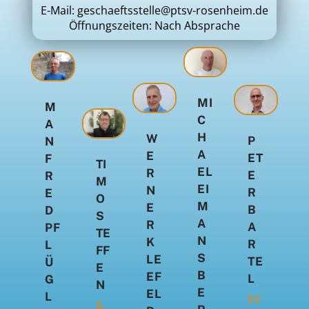
E-Mail: geschaeftsstelle@ptsv-rosenheim.de
Öffnungszeiten: Nach Absprache
MI
M
C
A
H
W
P
N
A
E
ET
F
TI
EL
R
E
R
M
EI
N
R
E
O
M
E
B
D
S
A
R
A
PF
TE
N
K
R
L
FF
S
LE
TE
Ü
E
B
EF
L
G
N
E
EL
L
SC
2.