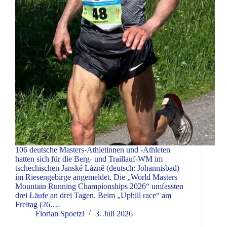
106 deutsche Masters-Athletinnen und -Athleten
hatten sich für die Berg- und Traillauf-WM im
tschechischen Janské Láznĕ (deutsch: Johannisbad)
im Riesengebirge angemeldet. Die „World Masters
Mountain Running Championships 2026“ umfassten
drei Läufe an drei Tagen. Beim „Uphill race“ am
Freitag (26.…
Florian Spoetzl
3. Juli 2026