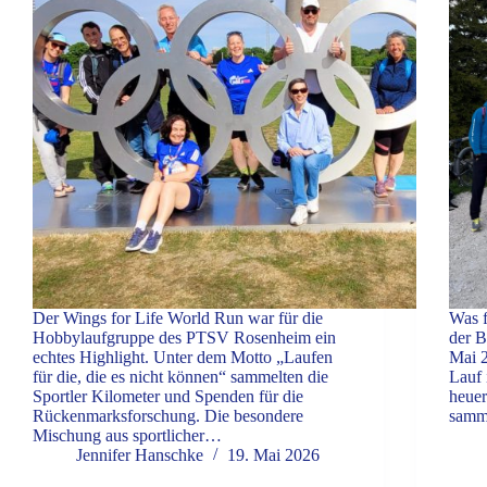
Der Wings for Life World Run war für die
Was f
Hobbylaufgruppe des PTSV Rosenheim ein
der B
echtes Highlight. Unter dem Motto „Laufen
Mai 2
für die, die es nicht können“ sammelten die
Lauf 
Sportler Kilometer und Spenden für die
heuer
Rückenmarksforschung. Die besondere
samm
Mischung aus sportlicher…
Jennifer Hanschke
19. Mai 2026