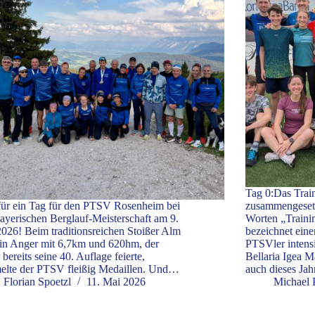
Tag 0:Das Train
ür ein Tag für den PTSV Rosenheim bei
zusammengesetz
ayerischen Berglauf-Meisterschaft am 9.
Worten „Traini
026! Beim traditionsreichen Stoißer Alm
bezeichnet eine
in Anger mit 6,7km und 620hm, der
PTSVler intensi
 bereits seine 40. Auflage feierte,
Bellaria Igea M
elte der PTSV fleißig Medaillen. Und…
auch dieses Ja
Florian Spoetzl
11. Mai 2026
Michael P