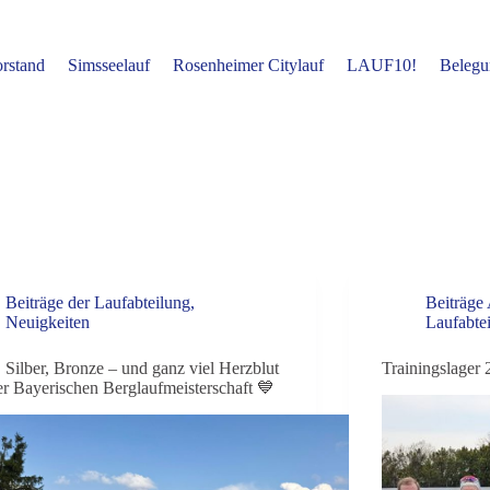
rstand
Simsseelauf
Rosenheimer Citylauf
LAUF10!
Belegu
Beiträge der Laufabteilung
,
Beiträge
Neuigkeiten
Laufabte
 Silber, Bronze – und ganz viel Herzblut
Trainingslager 
er Bayerischen Berglaufmeisterschaft 💙