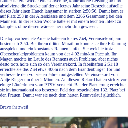
Läufer lieferte wieder eine souveräne, kontrollierte Leistung ab und
absolvierte die Strecke auf der er letztes Jahr seine Bestzeit aufstellte
dieses Jahr einen Hauch langsamer in starken 2:50:56. Damit kam er
auf Platz 258 in der Altersklasse und dem 2266 Gesamtrang bei den
Männern. In der letzten Woche hatte er mit einem leichten Infekt zu
kämpfen, ohne diesen wäre sicher mehr drin gewesen.
Die top vorbereitete Amelie hatte ein klares Ziel, Vereinsrekord, am
besten sub 2:50. Bei ihrem dritten Marathon konnte sie ihre Erfahrung
ausspielen und ein konstantes Rennen laufen. Sie weichte trotz
Oberschenkelproblemen kaum von der 4:02 min/km Pace ab. Ihr
Magen machte im Laufe des Rennens auch Probleme, aber nichts
desto trotz holte sich so den Vereinsrekord. In fabelhaften 2:51:18
erreichte sie das Ziel etwa 400m nach dem Brandenburger Tor und
verbesserte den vor vielen Jahren aufgestellten Vereinsrekord von
Antje Rieger um über 2 Minuten. An diesem Rekord hatten sich zuvor
einige Läuferinnen vom PTSV versucht. Bei der Platzierung erreichte
sie im international top besetzten Feld den respektablen 132. Platz bei
den Frauen. Damit war sie nach dem harten Rennverlauf glücklich.
Bravo ihr zwei!