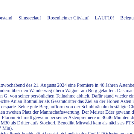
rstand
Simsseelauf
Rosenheimer Citylauf
LAUF10!
Belegu
ittwochabend des 21. Augusts 2024 eine Premiere in 40 Jahren Astenb
e, sondern über den Wanderweg übern Wagner am Berg gelaufen. Das ma
on G. von seiner persönlichen Teilnahme abhielt. Dafür stand wieder ei
eichte Anian Rottmüller als Gesamtdritter das Ziel an der Hohen Asten
sparte. Seine gute Berglaufform von der Schuhbräualm bestätigte Chris
 den zweiten Platz der Mannschaftswertung. Der Meister Eder gewann d
 Florian Schmidt gewann bei seiner Astenpremiere in 36:46 Minuten d
r M30 als Dritter aufs Stockerl. Benedikt Mirwald kam als nächstes P
7 Min).
ziska Preuß hochkarätig besetzt. Schnellste der fünf PTSVlerinnen wa