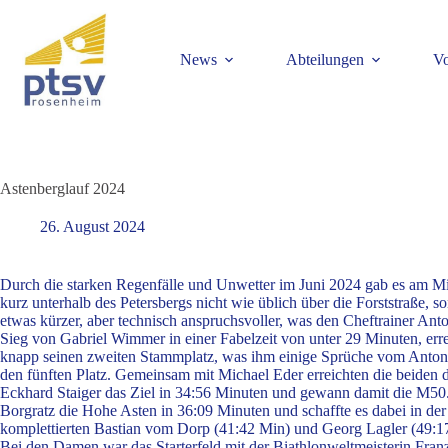
News
Abteilungen
Vo
Astenberglauf 2024
26. August 2024
Durch die starken Regenfälle und Unwetter im Juni 2024 gab es am M
kurz unterhalb des Petersbergs nicht wie üblich über die Forststraß
etwas kürzer, aber technisch anspruchsvoller, was den Cheftrainer Ant
Sieg von Gabriel Wimmer in einer Fabelzeit von unter 29 Minuten, err
knapp seinen zweiten Stammplatz, was ihm einige Sprüche vom Anton er
den fünften Platz. Gemeinsam mit Michael Eder erreichten die beiden
Eckhard Staiger das Ziel in 34:56 Minuten und gewann damit die M50.
Borgratz die Hohe Asten in 36:09 Minuten und schaffte es dabei in de
komplettierten Bastian vom Dorp (41:42 Min) und Georg Lagler (49:1
Bei den Damen war das Starterfeld mit der Biathlonweltmeisterin Fran