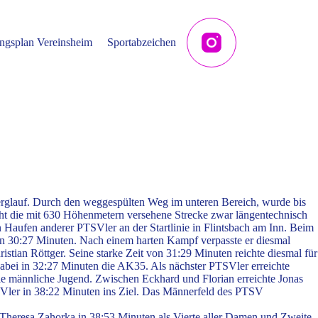
ngsplan Vereinsheim
Sportabzeichen
erglauf. Durch den weggespülten Weg im unteren Bereich, wurde bis
cht die mit 630 Höhenmetern versehene Strecke zwar längentechnisch
n Haufen anderer PTSVler an der Startlinie in Flintsbach am Inn. Beim
 in 30:27 Minuten. Nach einem harten Kampf verpasste er diesmal
tian Röttger. Seine starke Zeit von 31:29 Minuten reichte diesmal für
abei in 32:27 Minuten die AK35. Als nächster PTSVler erreichte
ie männliche Jugend. Zwischen Eckhard und Florian erreichte Jonas
TSVler in 38:22 Minuten ins Ziel. Das Männerfeld des PTSV
r Theresa Zahorka in 38:53 Minuten als Vierte aller Damen und Zweite